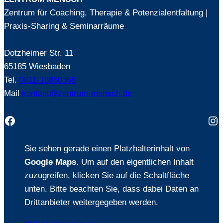
Straße
Zentrum für Coaching, Therapie & Potenzialentfaltung |
11
Praxis-Sharing & Seminarräume
–
Co-
Dotzheimer Str. 11
Working
65185 Wiesbaden
für
Tel.
0611-16850358
Gesundheit
Mail
kontakt@zentrum-mensch.de
Facebook
In
Sie sehen gerade einen Platzhalterinhalt von
Google Maps
. Um auf den eigentlichen Inhalt
zuzugreifen, klicken Sie auf die Schaltfläche
unten. Bitte beachten Sie, dass dabei Daten an
Drittanbieter weitergegeben werden.