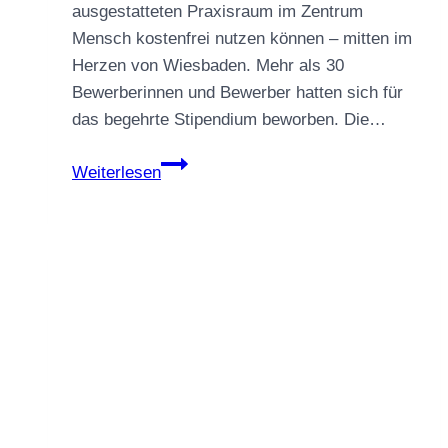
ausgestatteten Praxisraum im Zentrum
Mensch kostenfrei nutzen können – mitten im
Herzen von Wiesbaden. Mehr als 30
Bewerberinnen und Bewerber hatten sich für
das begehrte Stipendium beworben. Die…
ZENTRUM
Weiterlesen
MENSCH
vergibt
Gründer-
Stipendium
–
Initiatorin
Ines
Rauscher
mit
Excellence