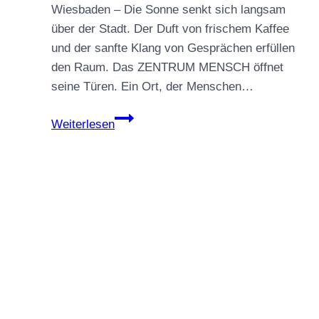
Wiesbaden – Die Sonne senkt sich langsam
über der Stadt. Der Duft von frischem Kaffee
und der sanfte Klang von Gesprächen erfüllen
den Raum. Das ZENTRUM MENSCH öffnet
seine Türen. Ein Ort, der Menschen…
„Ein
Weiterlesen
Raum
für
Entwicklung
und
Praxis-
Sharing:
Tag
der
offenen
Tür