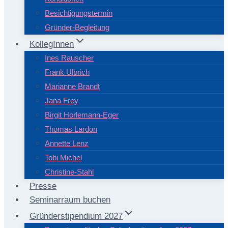
Besichtigungstermin
Gründer-Begleitung
KollegInnen
Ines Rauscher
Frank Ulbrich
Marianne Brandt
Jana Frey
Birgit Horlemann-Eger
Thomas Lardon
Annette Lenz
Tobi Michel
Christine-Stahl
Presse
Seminarraum buchen
Gründerstipendium 2027