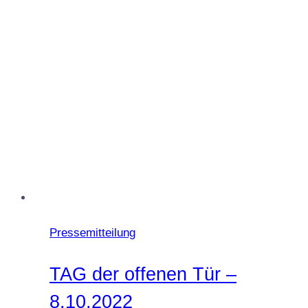
im
ZENTRUM
MENSCH“
Pressemitteilung
TAG der offenen Tür –
8.10.2022