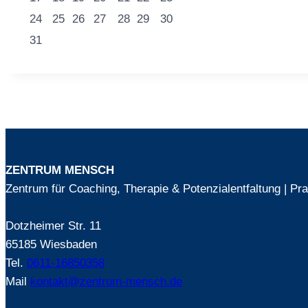
24
25
26
27
28
29
30
31
ZENTRUM MENSCH
Zentrum für Coaching, Therapie & Potenzialentfaltung | P
Dotzheimer Str. 11
65185 Wiesbaden
Tel.
0611-16850358
Mail
kontakt@zentrum-mensch.de