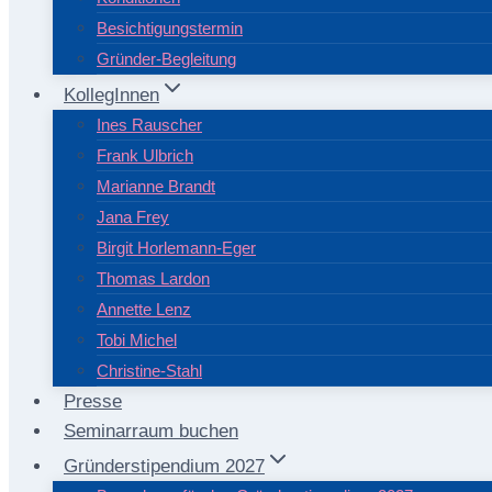
Besichtigungstermin
Gründer-Begleitung
KollegInnen
Ines Rauscher
Frank Ulbrich
Marianne Brandt
Jana Frey
Birgit Horlemann-Eger
Thomas Lardon
Annette Lenz
Tobi Michel
Christine-Stahl
Presse
Seminarraum buchen
Gründerstipendium 2027