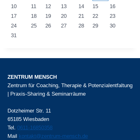
10
11
12
13
14
15
16
17
18
19
20
21
22
23
24
25
26
27
28
29
30
31
ZENTRUM MENSCH
Zentrum für Coaching, Therapie & Potenzialentfaltung
| Praxis-Sharing & Seminarräume
Dotzheimer Str. 11
65185 Wiesbaden
Tel.
0611-16850358
Mail
kontakt@zentrum-mensch.de