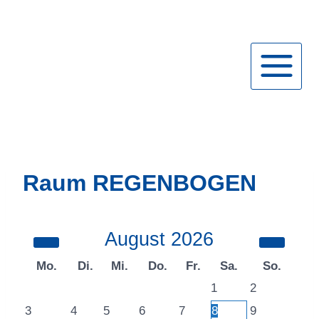
Zum
Inhalt
springen
Raum REGENBOGEN
August
2026
Mo.
Di.
Mi.
Do.
Fr.
Sa.
So.
1
2
3
4
5
6
7
8
9