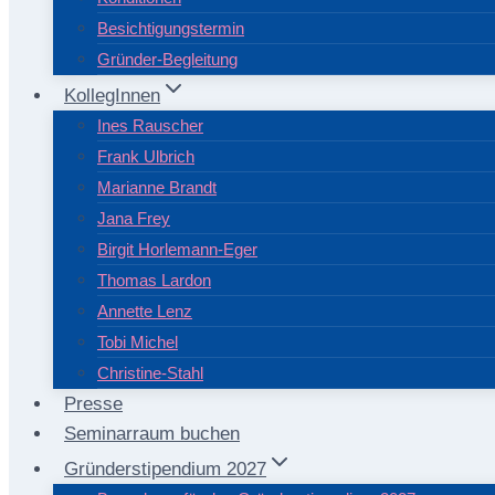
Besichtigungstermin
Gründer-Begleitung
KollegInnen
Ines Rauscher
Frank Ulbrich
Marianne Brandt
Jana Frey
Birgit Horlemann-Eger
Thomas Lardon
Annette Lenz
Tobi Michel
Christine-Stahl
Presse
Seminarraum buchen
Gründerstipendium 2027