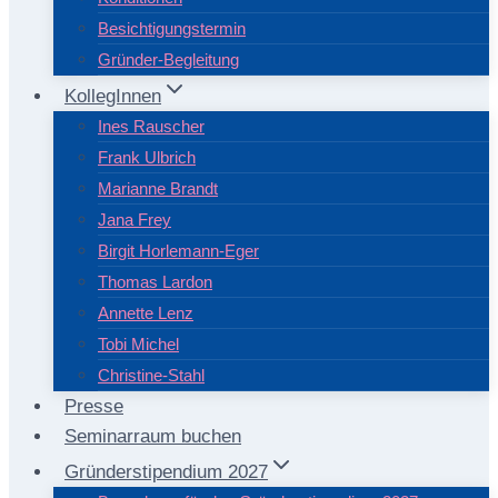
Besichtigungstermin
Gründer-Begleitung
KollegInnen
Ines Rauscher
Frank Ulbrich
Marianne Brandt
Jana Frey
Birgit Horlemann-Eger
Thomas Lardon
Annette Lenz
Tobi Michel
Christine-Stahl
Presse
Seminarraum buchen
Gründerstipendium 2027