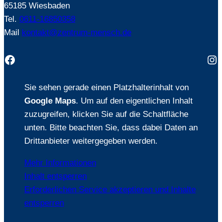
65185 Wiesbaden
Tel.
0611-16850358
Mail
kontakt@zentrum-mensch.de
Facebook
In
Sie sehen gerade einen Platzhalterinhalt von
Google Maps
. Um auf den eigentlichen Inhalt
zuzugreifen, klicken Sie auf die Schaltfläche
unten. Bitte beachten Sie, dass dabei Daten an
Drittanbieter weitergegeben werden.
Mehr Informationen
Inhalt entsperren
Erforderlichen Service akzeptieren und Inhalte
entsperren