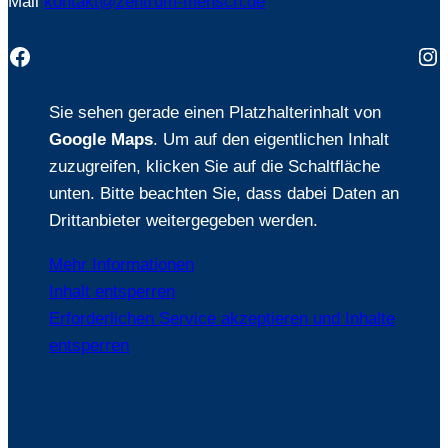
Mail
kontakt@zentrum-mensch.de
Facebook
In
Sie sehen gerade einen Platzhalterinhalt von
Google Maps
. Um auf den eigentlichen Inhalt
zuzugreifen, klicken Sie auf die Schaltfläche
unten. Bitte beachten Sie, dass dabei Daten an
Drittanbieter weitergegeben werden.
Mehr Informationen
Inhalt entsperren
Erforderlichen Service akzeptieren und Inhalte
entsperren