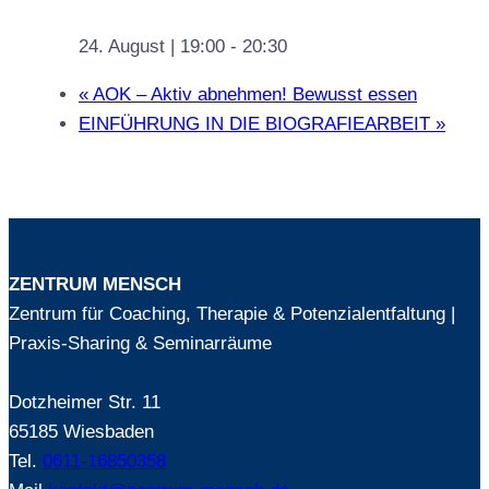
24. August | 19:00
-
20:30
«
AOK – Aktiv abnehmen! Bewusst essen
EINFÜHRUNG IN DIE BIOGRAFIEARBEIT
»
ZENTRUM MENSCH
Zentrum für Coaching, Therapie & Potenzialentfaltung |
Praxis-Sharing & Seminarräume
Dotzheimer Str. 11
65185 Wiesbaden
Tel.
0611-16850358