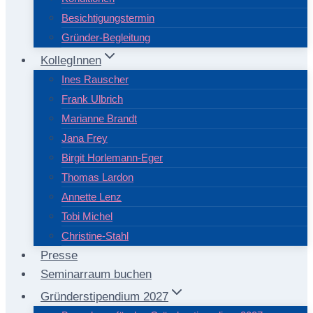
Besichtigungstermin
Gründer-Begleitung
KollegInnen
Ines Rauscher
Frank Ulbrich
Marianne Brandt
Jana Frey
Birgit Horlemann-Eger
Thomas Lardon
Annette Lenz
Tobi Michel
Christine-Stahl
Presse
Seminarraum buchen
Gründerstipendium 2027