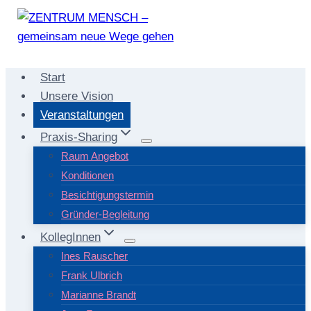
Zum
Inhalt
springen
Start
Unsere Vision
Veranstaltungen
Praxis-Sharing
Raum Angebot
Konditionen
Besichtigungstermin
Gründer-Begleitung
KollegInnen
Ines Rauscher
Frank Ulbrich
Marianne Brandt