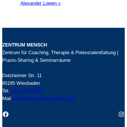
Alexander Lowen
»
ZENTRUM MENSCH
Zentrum für Coaching, Therapie & Potenzialentfaltung |
Praxis-Sharing & Seminarräume
Dotzheimer Str. 11
65185 Wiesbaden
Tel.
0611-16850358
Mail
kontakt@zentrum-mensch.de
Facebook
In