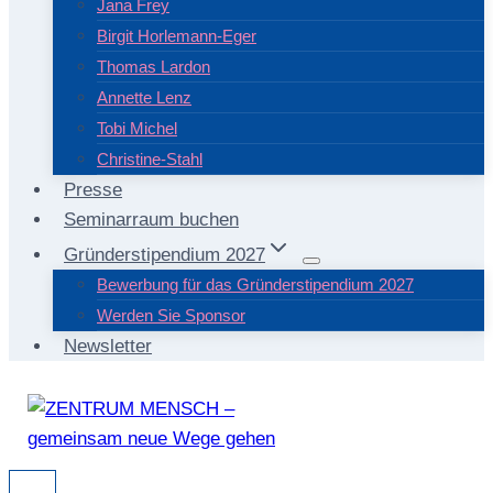
Jana Frey
Birgit Horlemann-Eger
Thomas Lardon
Annette Lenz
Tobi Michel
Christine-Stahl
Presse
Seminarraum buchen
Gründerstipendium 2027
Bewerbung für das Gründerstipendium 2027
Werden Sie Sponsor
Newsletter