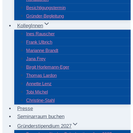
Besichtigungstermin
Gründer-Begleitung
KollegInnen
Ines Rauscher
Frank Ulbrich
Marianne Brandt
Jana Frey
Birgit Horlemann-Eger
Thomas Lardon
Annette Lenz
Tobi Michel
Christine-Stahl
Presse
Seminarraum buchen
Gründerstipendium 2027