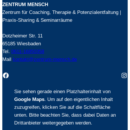
ZENTRUM MENSCH
Zentrum für Coaching, Therapie & Potenzialentfaltung |
Praxis-Sharing & Seminarräume
Dotzheimer Str. 11
65185 Wiesbaden
Tel.
0611-16850358
Mail
kontakt@zentrum-mensch.de
Facebook
In
Sie sehen gerade einen Platzhalterinhalt von
Google Maps
. Um auf den eigentlichen Inhalt
zuzugreifen, klicken Sie auf die Schaltfläche
unten. Bitte beachten Sie, dass dabei Daten an
Drittanbieter weitergegeben werden.