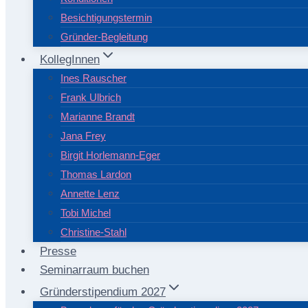
Besichtigungstermin
Gründer-Begleitung
KollegInnen
Ines Rauscher
Frank Ulbrich
Marianne Brandt
Jana Frey
Birgit Horlemann-Eger
Thomas Lardon
Annette Lenz
Tobi Michel
Christine-Stahl
Presse
Seminarraum buchen
Gründerstipendium 2027