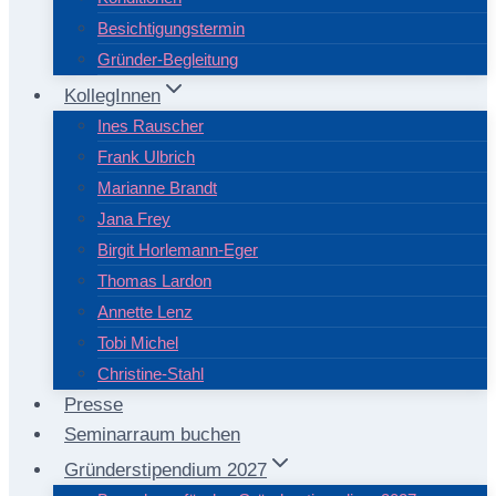
Besichtigungstermin
Gründer-Begleitung
KollegInnen
Ines Rauscher
Frank Ulbrich
Marianne Brandt
Jana Frey
Birgit Horlemann-Eger
Thomas Lardon
Annette Lenz
Tobi Michel
Christine-Stahl
Presse
Seminarraum buchen
Gründerstipendium 2027