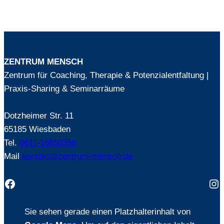
ZENTRUM MENSCH
Zentrum für Coaching, Therapie & Potenzialentfaltung |
Praxis-Sharing & Seminarräume
Dotzheimer Str. 11
65185 Wiesbaden
Tel.
0611-16850358
Mail
kontakt@zentrum-mensch.de
Facebook
In
Sie sehen gerade einen Platzhalterinhalt von