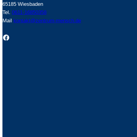
65185 Wiesbaden
Tel.
0611-16850358
Mail
kontakt@zentrum-mensch.de
Facebook