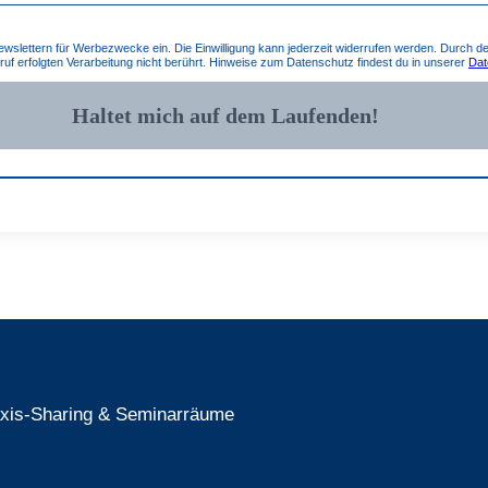
Newslettern für Werbezwecke ein. Die Einwilligung kann jederzeit widerrufen werden. Durch de
rruf erfolgten Verarbeitung nicht berührt. Hinweise zum Datenschutz findest du in unserer
Dat
raxis-Sharing & Seminarräume