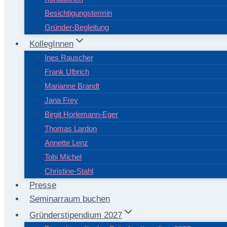
Besichtigungstermin
Gründer-Begleitung
KollegInnen
Ines Rauscher
Frank Ulbrich
Marianne Brandt
Jana Frey
Birgit Horlemann-Eger
Thomas Lardon
Annette Lenz
Tobi Michel
Christine-Stahl
Presse
Seminarraum buchen
Gründerstipendium 2027