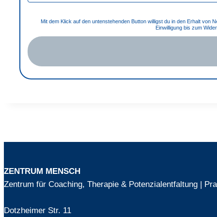
Mit dem Klick auf den untenstehenden Button willigst du in den Erhalt von 
Einwilligung bis zum Wide
ZENTRUM MENSCH
Zentrum für Coaching, Therapie & Potenzialentfaltung | P
Dotzheimer Str. 11