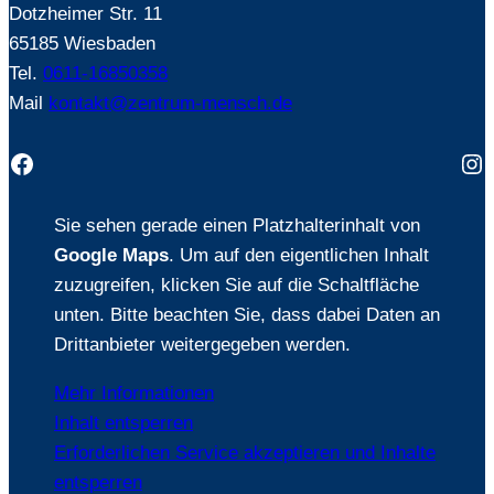
Dotzheimer Str. 11
65185 Wiesbaden
Tel.
0611-16850358
Mail
kontakt@zentrum-mensch.de
Facebook
In
Sie sehen gerade einen Platzhalterinhalt von
Google Maps
. Um auf den eigentlichen Inhalt
zuzugreifen, klicken Sie auf die Schaltfläche
unten. Bitte beachten Sie, dass dabei Daten an
Drittanbieter weitergegeben werden.
Mehr Informationen
Inhalt entsperren
Erforderlichen Service akzeptieren und Inhalte
entsperren