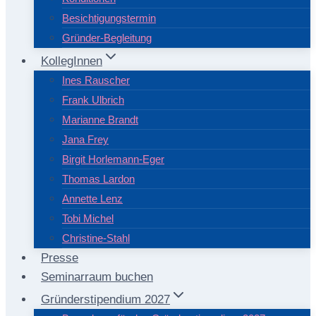
Besichtigungstermin
Gründer-Begleitung
KollegInnen
Ines Rauscher
Frank Ulbrich
Marianne Brandt
Jana Frey
Birgit Horlemann-Eger
Thomas Lardon
Annette Lenz
Tobi Michel
Christine-Stahl
Presse
Seminarraum buchen
Gründerstipendium 2027