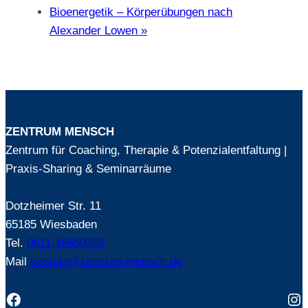
Bioenergetik – Körperübungen nach
Alexander Lowen
»
ZENTRUM MENSCH
Zentrum für Coaching, Therapie & Potenzialentfaltung |
Praxis-Sharing & Seminarräume
Dotzheimer Str. 11
65185 Wiesbaden
Tel.
0611-16850358
Mail
kontakt@zentrum-mensch.de
Facebook
In