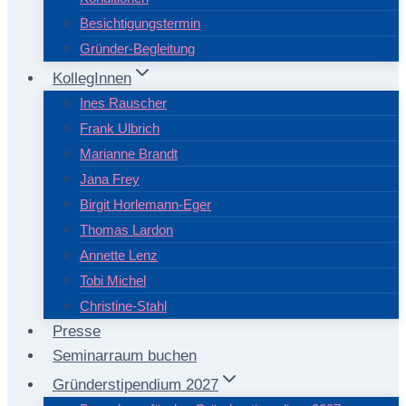
Besichtigungstermin
Gründer-Begleitung
KollegInnen
Ines Rauscher
Frank Ulbrich
Marianne Brandt
Jana Frey
Birgit Horlemann-Eger
Thomas Lardon
Annette Lenz
Tobi Michel
Christine-Stahl
Presse
Seminarraum buchen
Gründerstipendium 2027