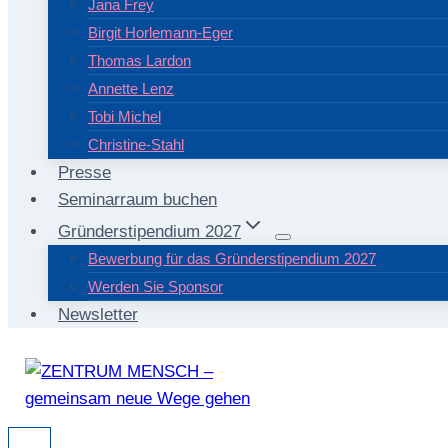
Jana Frey
Birgit Horlemann-Eger
Thomas Lardon
Annette Lenz
Tobi Michel
Christine-Stahl
Presse
Seminarraum buchen
Gründerstipendium 2027
Bewerbung für das Gründerstipendium 2027
Werden Sie Sponsor
Newsletter