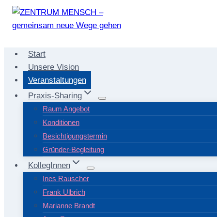
Zum
Inhalt
springen
Start
Unsere Vision
Veranstaltungen
Praxis-Sharing
Raum Angebot
Konditionen
Besichtigungstermin
Gründer-Begleitung
KollegInnen
Ines Rauscher
Frank Ulbrich
Marianne Brandt