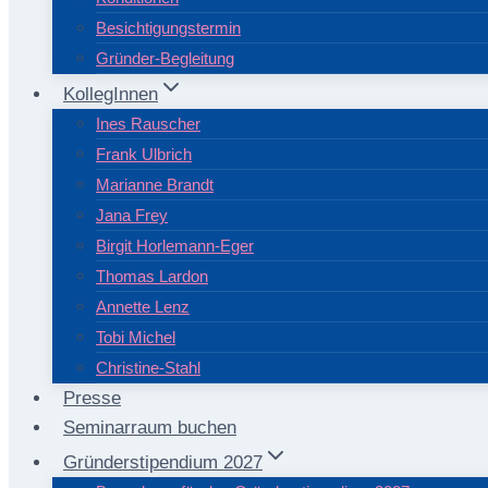
Besichtigungstermin
Gründer-Begleitung
KollegInnen
Ines Rauscher
Frank Ulbrich
Marianne Brandt
Jana Frey
Birgit Horlemann-Eger
Thomas Lardon
Annette Lenz
Tobi Michel
Christine-Stahl
Presse
Seminarraum buchen
Gründerstipendium 2027